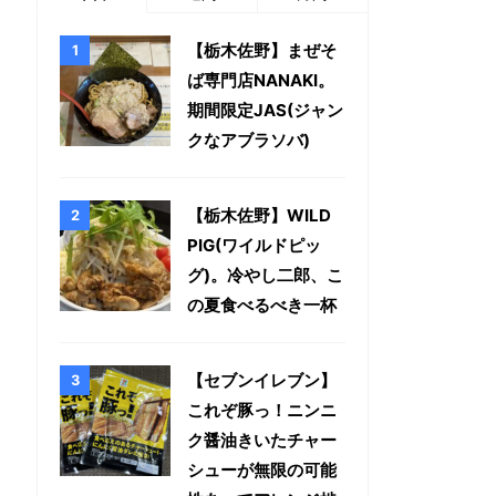
【栃木佐野】まぜそ
ば専門店NANAKI。
期間限定JAS(ジャン
クなアブラソバ)
【栃木佐野】WILD
PIG(ワイルドピッ
グ)。冷やし二郎、こ
の夏食べるべき一杯
【セブンイレブン】
これぞ豚っ！ニンニ
ク醤油きいたチャー
シューが無限の可能