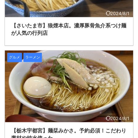
2024/8/1
【さいたま市】狼煙本店。濃厚豚骨魚介系つけ麺
が人気の行列店
グルメ
ラーメン
2024/8/1
【栃木宇都宮】麺栞みかさ。予約必須！こだわり
素材や純水使った...