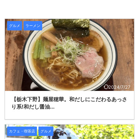
グルメ
ラーメン
2024/7/27
【栃木下野】麺屋穂華。和だしにこだわるあっさ
り系!和だし醤油...
カフェ・喫茶店
グルメ