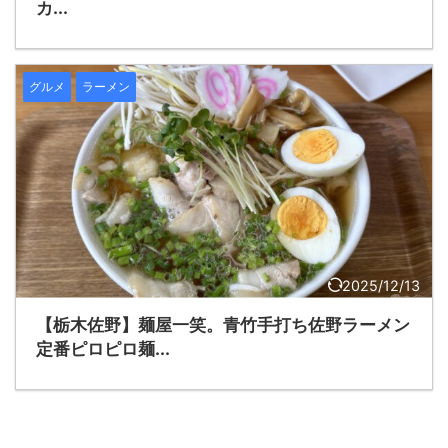
カ...
グルメ
ラーメン
2025/12/13
【栃木佐野】麺屋一笑。青竹手打ち佐野ラーメン
定番ピロピロ麺...