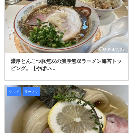
2024/7/27
濃厚とんこつ豚無双の濃厚無双ラーメン海苔トッ
ピング。【やばい...
グルメ
ラーメン