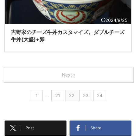
2024/9/25
吉野家のチーズ牛丼カスタマイズ。ダブルチーズ
牛丼(大盛)+卵
Next »
1
…
21
22
23
24
Post
Share