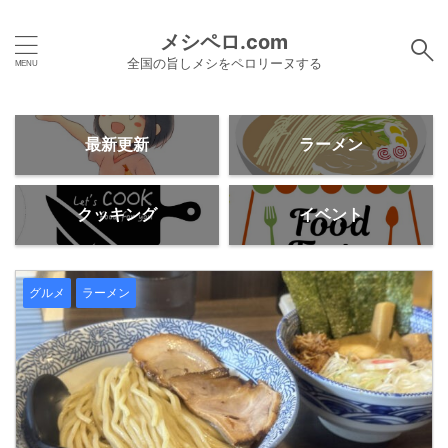
メシペロ.com
全国の旨しメシをペロリーヌする
最新更新
ラーメン
クッキング
イベント
グルメ
ラーメン