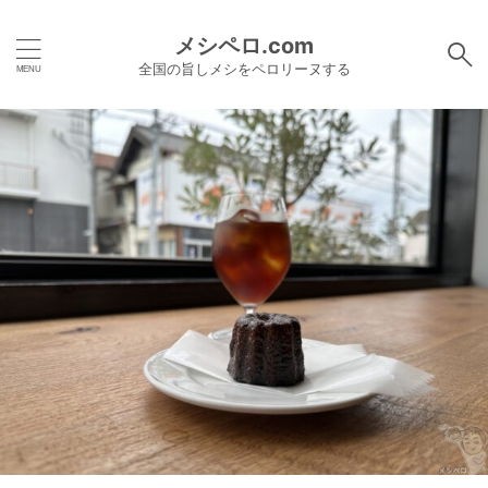
メシペロ.com
全国の旨しメシをペロリーヌする