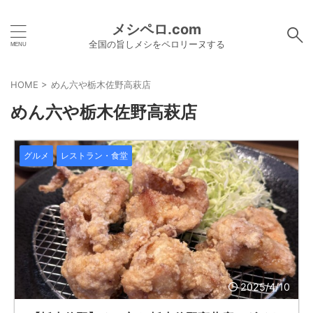
メシペロ.com
全国の旨しメシをペロリーヌする
HOME
>
めん六や栃木佐野高萩店
めん六や栃木佐野高萩店
グルメ
レストラン・食堂
2025/4/10