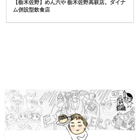
【栃木佐野】めん六や 栃木佐野高萩店。ダイナ
ム併設型飲食店