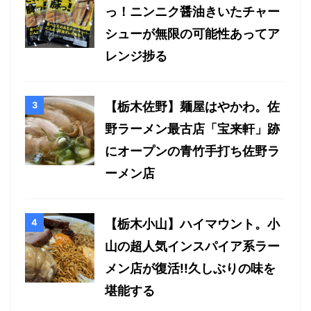
っ！ニンニク醤油きいたチャー
シューが無限の可能性あってア
レンジ捗る
【栃木佐野】麺屋はやかわ。佐
野ラーメン最古店「宝来軒」跡
にオープンの青竹手打ち佐野ラ
ーメン店
【栃木小山】ハイマウント。小
山の超人気インスパイア系ラー
メン店が復活!!久しぶりの味を
堪能する