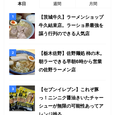
本日
週間
月間
【茨城牛久】ラーメンショップ
牛久結束店。ラーショ界最強を
謳う行列のできる人気店
【栃木佐野】佐野麺処 柿の木。
朝ラーできる早朝6時から営業
の佐野ラーメン店
【セブンイレブン】これぞ豚
っ！ニンニク醤油きいたチャー
シューが無限の可能性あってア
レンジ捗る