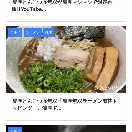
濃厚とんこつ豚無双が濃度マシマシで限定再
販!!YouTube...
グルメ
ラーメン
料理
2024/11/20
濃厚とんこつ豚無双「濃厚無双ラーメン海苔ト
ッピング」。濃厚ド...
グルメ