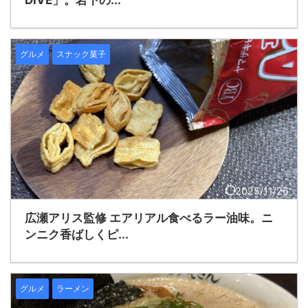
グルメ
スナック菓子
2025/11/26
広瀬アリス監修 エアリアル食べるラー油味。ニ
ンニク香ばしくピ...
グルメ
ラーメン