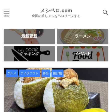
メシペロ.com
全国の旨しメシをペロリーヌする
最新更新
ラーメン
クッキング
イベント
グルメ
テイクアウト
弁当
揚げ物