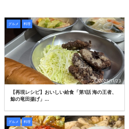
グルメ
料理
2025/11/23
【再現レシピ】おいしい給食「第1話 海の王者、
鯨の竜田揚げ」...
グルメ
料理