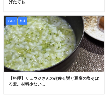
げたても...
グルメ
料理
2025/12/4
【料理】リュウジさんの超痩せ粥と豆腐の塩そぼ
ろ煮。材料少ない...