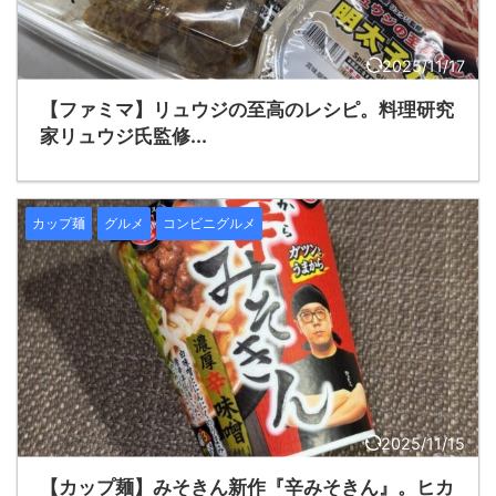
2025/11/17
【ファミマ】リュウジの至高のレシピ。料理研究
家リュウジ氏監修...
カップ麺
グルメ
コンビニグルメ
2025/11/15
【カップ麺】みそきん新作『辛みそきん』。ヒカ