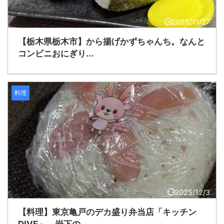
2025/11/27
【栃木県栃木市】から揚げかずちゃんち。なんと
コンビニおにぎり...
料理
2025/12/3
【料理】東京亀戸のデカ盛り弁当店「キッチン
DIVE」。岩下の...