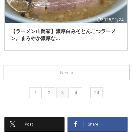
2025/11/24
【ラーメン山岡家】濃厚白みそとんこつラーメ
ン。まろやか濃厚な...
Next »
1
2
3
4
…
24
Post
Share