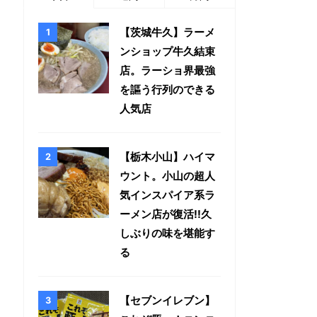
【茨城牛久】ラーメ
ンショップ牛久結束
店。ラーショ界最強
を謳う行列のできる
人気店
【栃木小山】ハイマ
ウント。小山の超人
気インスパイア系ラ
ーメン店が復活!!久
しぶりの味を堪能す
る
【セブンイレブン】