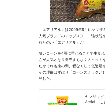
「エアリアル」は2009年8月にヤマ
人気ブランドのチップスター一強状態
れたのが「エアリアル」だ。
薄いコーンを4層に重ねることで生ま
さが人気となり発売まもなく大ヒット
だがそれも束の間、程なくして低迷期
その理由はずばり「コーンスナックと
見した。
ヤマザキビス
Aerial