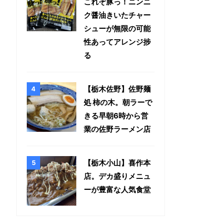
これぞ豚っ！ニンニ
ク醤油きいたチャー
シューが無限の可能
性あってアレンジ捗
る
【栃木佐野】佐野麺
処 柿の木。朝ラーで
きる早朝6時から営
業の佐野ラーメン店
【栃木小山】喜作本
店。デカ盛りメニュ
ーが豊富な人気食堂