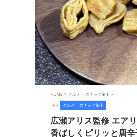
HOME
>
グルメ
>
スナック菓子
>
PR
グルメ
スナック菓子
広瀬アリス監修 エア
香ばしくピリッと唐辛