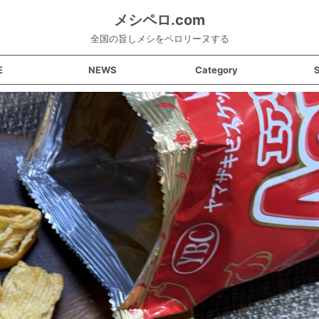
メシペロ.com
全国の旨しメシをペロリーヌする
E
NEWS
Category