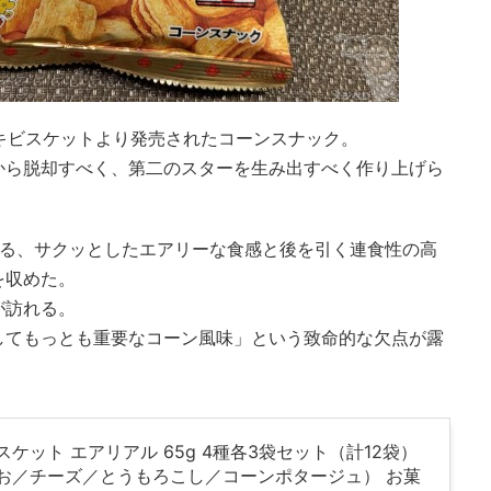
ザキビスケットより発売されたコーンスナック。
から脱却すべく、第二のスターを生み出すべく作り上げら
れる、サクッとしたエアリーな食感と後を引く連食性の高
を収めた。
が訪れる。
してもっとも重要なコーン風味」という致命的な欠点が露
ケット エアリアル 65g 4種各3袋セット（計12袋）
 （しお／チーズ／とうもろこし／コーンポタージュ） お菓