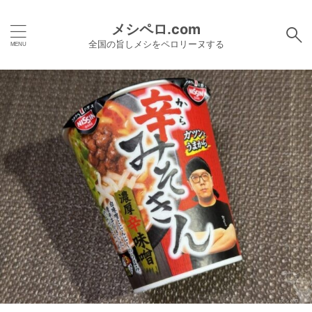
メシペロ.com
全国の旨しメシをペロリーヌする