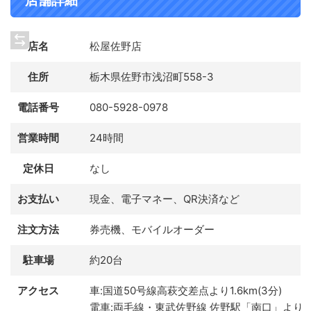
店舗詳細
店名
松屋佐野店
住所
栃木県佐野市浅沼町558-3
電話番号
080-5928-0978
営業時間
24時間
定休日
なし
お支払い
現金、電子マネー、QR決済など
注文方法
券売機、モバイルオーダー
駐車場
約20台
アクセス
車:国道50号線高萩交差点より1.6km(3分)
電車:両毛線・東武佐野線 佐野駅「南口」より2.