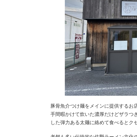
豚骨魚介つけ麺をメインに提供するお
手間暇かけて炊いた濃厚だけどザラつ
した弾力ある太麺に絡めて食べるとク
老舗も多い伝統的な佐野ラーメン文化