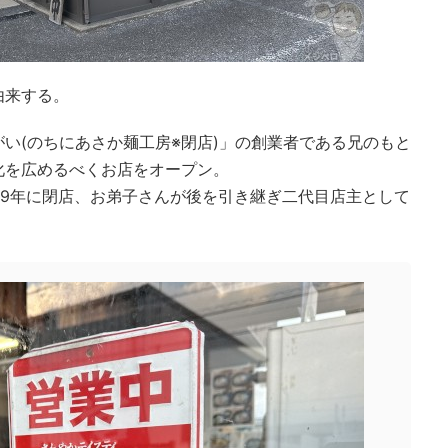
由来する。
い(のちにあさか麺工房※閉店)」の創業者である兄のもと
化を広めるべくお店をオープン。
19年に閉店、お弟子さんが後を引き継ぎ二代目店主として