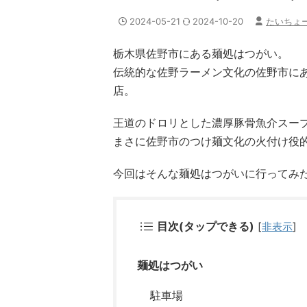
2024-05-21
2024-10-20
たいちょ
栃木県佐野市にある麺処はつがい。
伝統的な佐野ラーメン文化の佐野市に
店。
王道のドロリとした濃厚豚骨魚介スー
まさに佐野市のつけ麺文化の火付け役
今回はそんな麺処はつがいに行ってみ
目次(タップできる)
[
非表示
]
麺処はつがい
駐車場