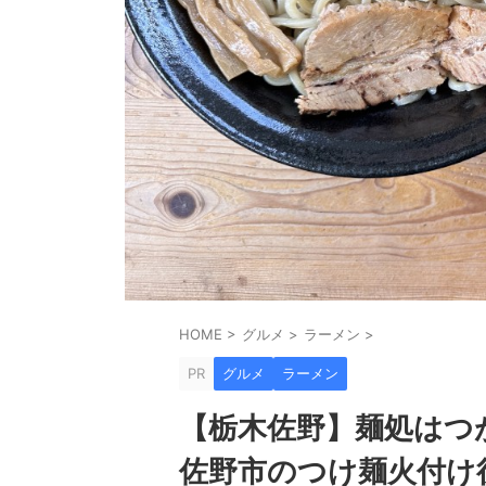
HOME
>
グルメ
>
ラーメン
>
PR
グルメ
ラーメン
【栃木佐野】麺処はつ
佐野市のつけ麺火付け