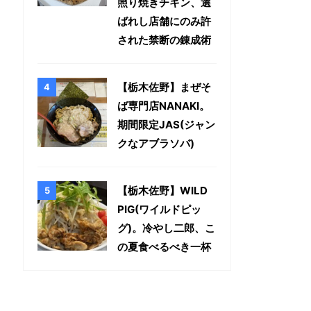
照り焼きチキン、選
ばれし店舗にのみ許
された禁断の錬成術
【栃木佐野】まぜそ
ば専門店NANAKI。
期間限定JAS(ジャン
クなアブラソバ)
【栃木佐野】WILD
PIG(ワイルドピッ
グ)。冷やし二郎、こ
の夏食べるべき一杯