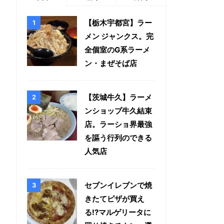
【栃木宇都宮】ラー
メン ジャンクス。完
全個室のG系ラーメ
ン・まぜそば店
【茨城牛久】ラーメ
ンショップ牛久結束
店。ラーショ界最強
を謳う行列のできる
人気店
セブンイレブンで焼
きたてピザが買え
る!?マルゲリータに