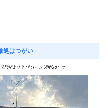
麺処はつがい
、佐野駅より車で6分にある麺処はつがい。