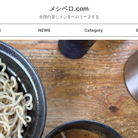
メシペロ.com
全国の旨しメシをペロリーヌする
E
NEWS
Category