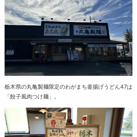
栃木県の丸亀製麺限定のわがまち釜揚げうどん47は
「餃子風肉つけ麺」。