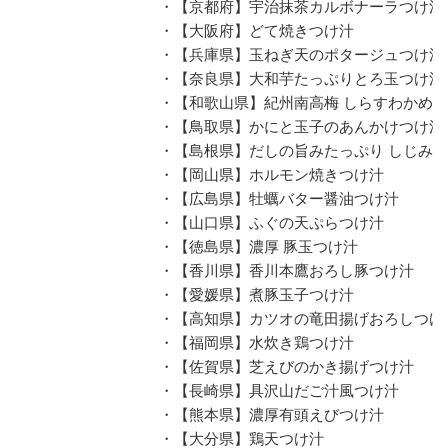
・【京都府】宇治抹茶カルボナーラつけ汁
・【大阪府】どて焼きつけ汁
・【兵庫県】玉ねぎ天のポタージュつけ汁
・【奈良県】大和芋たっぷりとろ玉つけ汁
・【和歌山県】紀州南高梅 しらすわかめ
・【鳥取県】かにと玉子のあんかけつけ汁
・【島根県】だしの旨みたっぷり しじみ
・【岡山県】ホルモン焼きつけ汁
・【広島県】牡蠣バター醤油つけ汁
・【山口県】ふぐの天ぷらつけ汁
・【徳島県】濃厚 豚玉つけ汁
・【香川県】香川本鷹おろし豚つけ汁
・【愛媛県】煮豚玉子つけ汁
・【高知県】カツオの竜田揚げおろしつけ
・【福岡県】水炊き鶏つけ汁
・【佐賀県】芝えびのかき揚げつけ汁
・【長崎県】具沢山だご汁風つけ汁
・【熊本県】濃厚有頭えびつけ汁
・【大分県】鶏天つけ汁