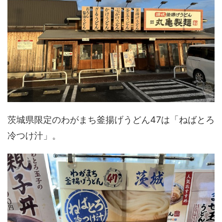
茨城県限定のわがまち釜揚げうどん47は「ねばとろ
冷つけ汁」。