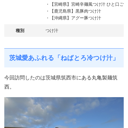
・【宮崎県】宮崎辛麺風つけ汁 ひと口ご
・【鹿児島県】黒豚肉つけ汁
・【沖縄県】アグー豚つけ汁
種別
つけ汁
茨城愛あふれる「ねばとろ冷つけ汁」
今回訪問したのは茨城県筑西市にある丸亀製麺筑
西。