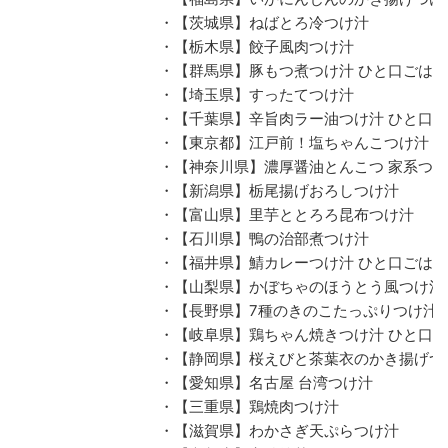
・【茨城県】ねばとろ冷つけ汁
・【栃木県】餃子風肉つけ汁
・【群馬県】豚もつ煮つけ汁 ひと口ごは
・【埼玉県】すったてつけ汁
・【千葉県】辛旨肉ラー油つけ汁 ひと口
・【東京都】江戸前！塩ちゃんこつけ汁
・【神奈川県】濃厚醤油とんこつ 家系つ
・【新潟県】栃尾揚げおろしつけ汁
・【富山県】里芋ととろろ昆布つけ汁
・【石川県】鴨の治部煮つけ汁
・【福井県】鯖カレーつけ汁 ひと口ごは
・【山梨県】かぼちゃのほうとう風つけ汁
・【長野県】7種のきのこたっぷりつけ汁
・【岐阜県】鶏ちゃん焼きつけ汁 ひと口
・【静岡県】桜えびと茶葉衣のかき揚げつ
・【愛知県】名古屋 台湾つけ汁
・【三重県】鶏焼肉つけ汁
・【滋賀県】わかさぎ天ぷらつけ汁