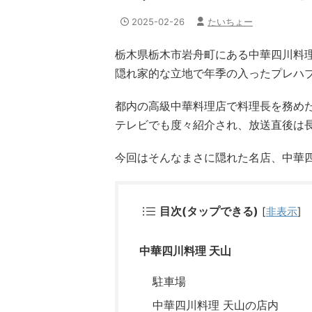
2025-02-26
たいちょー
栃木県栃木市岩舟町にある中華四川料理
隠れ家的な立地で年季の入ったプレハ
都内の高級中華料理店で料理長を務めた
テレビでも度々紹介され、放送直後は
今回はそんなまさに隠れた名店、中華四
目次(タップできる)
[
非表示
]
中華四川料理 天山
駐車場
中華四川料理 天山の店内