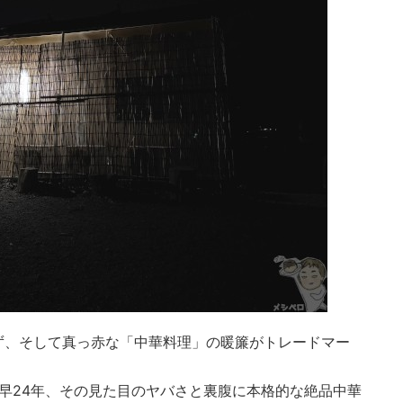
ず、そして真っ赤な「中華料理」の暖簾がトレードマー
年)で早24年、その見た目のヤバさと裏腹に本格的な絶品中華