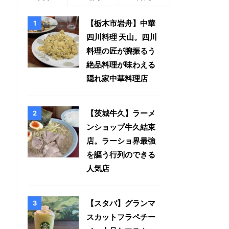
【栃木市岩舟】中華
四川料理 天山。四川
料理の匠が腕振るう
絶品料理が味わえる
隠れ家中華料理店
【茨城牛久】ラーメ
ンショップ牛久結束
店。ラーショ界最強
を謳う行列のできる
人気店
【スタバ】グランマ
スカットフラペチー