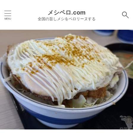
メシペロ.com
全国の旨しメシをペロリーヌする