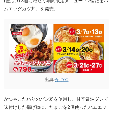
(金)より3週にわたり期間限定メニュー『2個たまハ
ムエッグカツ丼』を発売。
出典:
かつや
かつやこだわりのパン粉を使用し、甘辛醤油ダレで
味付けした揚げ物に、たまごを2個使ったハムエッ