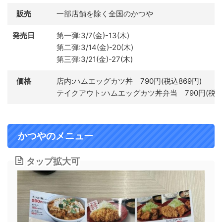
販売
一部店舗を除く全国のかつや
発売日
第一弾:3/7(金)-13(木)
第二弾:3/14(金)-20(木)
第三弾:3/21(金)-27(木)
価格
店内:ハムエッグカツ丼 790円(税込869円)
テイクアウト:ハムエッグカツ丼弁当 790円(税込8
かつやのメニュー
タップ拡大可