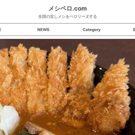
メシペロ.com
全国の旨しメシをペロリーヌする
E
NEWS
Category