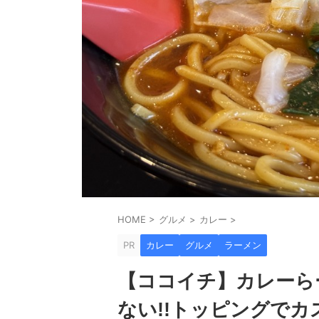
HOME
>
グルメ
>
カレー
>
PR
カレー
グルメ
ラーメン
【ココイチ】カレーら
ない!!トッピングで