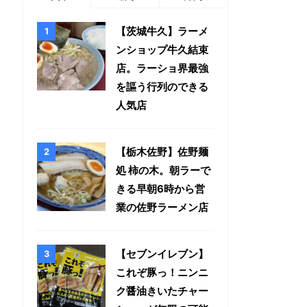
【茨城牛久】ラーメ
ンショップ牛久結束
店。ラーショ界最強
を謳う行列のできる
人気店
【栃木佐野】佐野麺
処 柿の木。朝ラーで
きる早朝6時から営
業の佐野ラーメン店
【セブンイレブン】
これぞ豚っ！ニンニ
ク醤油きいたチャー