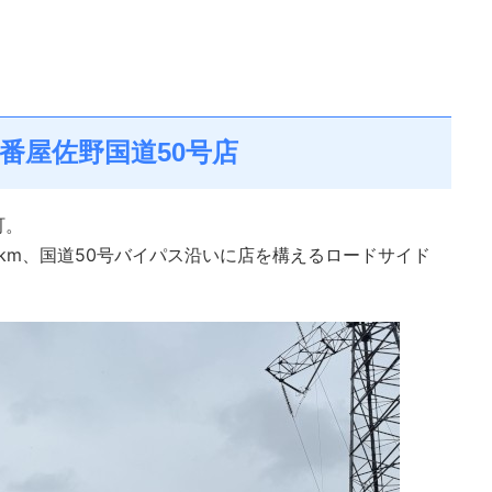
壱番屋佐野国道50号店
町。
8km、国道50号バイパス沿いに店を構えるロードサイド