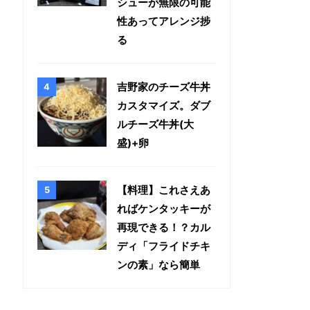
シューが無限の可能
性あってアレンジ捗
る
吉野家のチーズ牛丼
カスタマイズ。ダブ
ルチーズ牛丼(大
盛)+卵
【料理】これさえあ
ればケンタッキーが
再現できる！？カル
ディ「フライドチキ
ンの素」なら簡単