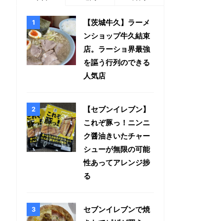
【茨城牛久】ラーメ
ンショップ牛久結束
店。ラーショ界最強
を謳う行列のできる
人気店
【セブンイレブン】
これぞ豚っ！ニンニ
ク醤油きいたチャー
シューが無限の可能
性あってアレンジ捗
る
セブンイレブンで焼