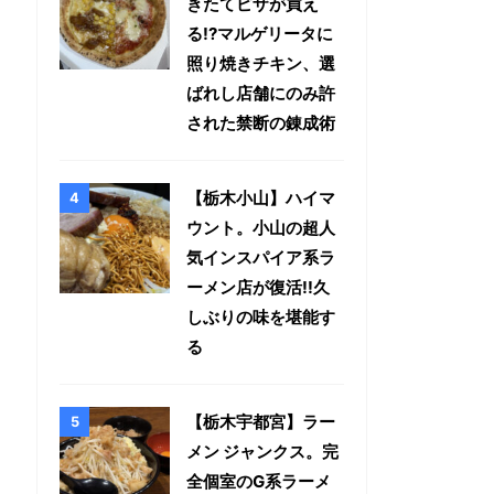
きたてピザが買え
る!?マルゲリータに
照り焼きチキン、選
ばれし店舗にのみ許
された禁断の錬成術
【栃木小山】ハイマ
ウント。小山の超人
気インスパイア系ラ
ーメン店が復活!!久
しぶりの味を堪能す
る
【栃木宇都宮】ラー
メン ジャンクス。完
全個室のG系ラーメ