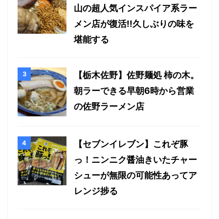
山の超人気インスパイア系ラー
メン店が復活!!久しぶりの味を
堪能する
【栃木佐野】佐野麺処 柿の木。
朝ラーできる早朝6時から営業
の佐野ラーメン店
【セブンイレブン】これぞ豚
っ！ニンニク醤油きいたチャー
シューが無限の可能性あってア
レンジ捗る