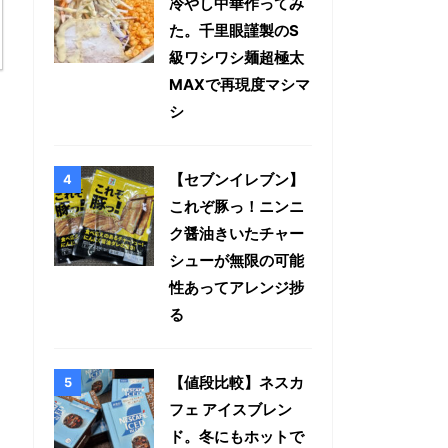
冷やし中華作ってみ
た。千里眼謹製のS
級ワシワシ麺超極太
MAXで再現度マシマ
シ
【セブンイレブン】
これぞ豚っ！ニンニ
ク醤油きいたチャー
シューが無限の可能
性あってアレンジ捗
る
【値段比較】ネスカ
フェ アイスブレン
ド。冬にもホットで