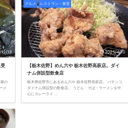
グルメ
レストラン・食堂
/12/13
2025/4/10
ム受
【栃木佐野】めん六や 栃木佐野高萩店。ダイ
ナム併設型飲食店
村屋の
栃木県佐野市にあるめん六や 栃木佐野高萩店。 パチンコ
ーメ
ダイナム併設型の飲食店。 うどん・そば・ラーメンを中
心にカレーライ ...