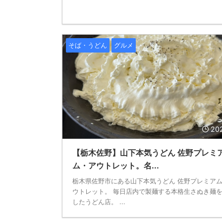
そば・うどん
グルメ
20
【栃木佐野】山下本気うどん 佐野プレミ
ム・アウトレット。名...
栃木県佐野市にある山下本気うどん 佐野プレミア
ウトレット。 毎日店内で製麺する本格生さぬき麺
したうどん店。 ...