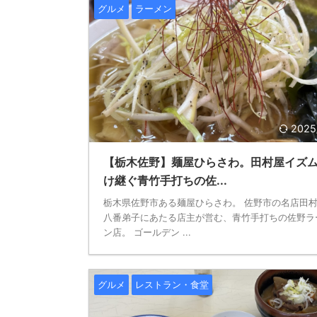
グルメ
ラーメン
2025
【栃木佐野】麺屋ひらさわ。田村屋イズ
け継ぐ青竹手打ちの佐...
栃木県佐野市ある麺屋ひらさわ。 佐野市の名店田
八番弟子にあたる店主が営む、青竹手打ちの佐野ラ
ン店。 ゴールデン ...
グルメ
レストラン・食堂