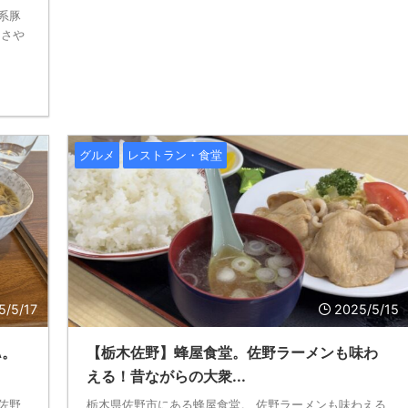
系豚
たさや
グルメ
レストラン・食堂
5/5/17
2025/5/15
A。
【栃木佐野】蜂屋食堂。佐野ラーメンも味わ
える！昔ながらの大衆...
佐野
栃木県佐野市にある蜂屋食堂。 佐野ラーメンも味わえる