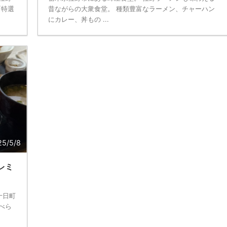
『特選
昔ながらの大衆食堂。 種類豊富なラーメン、チャーハン
にカレー、丼もの ...
25/5/8
レミ
十日町
べら