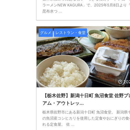
ラーメンNEW KAGURA」で、2025年5月8日より
昆布水つ ...
グルメ
レストラン・食堂
20
【栃木佐野】新潟十日町 魚沼食堂 佐野プ
アム・アウトレッ...
栃木県佐野市にある新潟十日町 魚沼食堂。 新潟県
の魚沼産コシヒカリを使用した定食やおにぎりの食
れる定食屋。 佐 ...