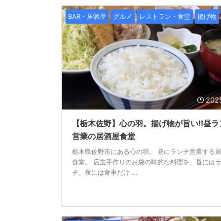
BAR・居酒屋
グルメ
レストラン・食堂
揚げ物
202
【栃木佐野】心の羽。揚げ物が旨い!!昼ラ
営業の居酒屋食堂
栃木県佐野市にある心の羽。 昼にランチ営業する
食堂。 店主手作りのお袋の味的な料理を、昼には
チ、夜には食事だけ ...