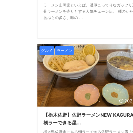
ラーメン山岡家といえば、濃厚こってりなガッツリ
骨ラーメンを売りとする人気チェーン店。 麺のか
あぶらの多さ、味の ...
グルメ
ラーメン
202
【栃木佐野】佐野ラーメンNEW KAGUR
朝ラーできる昆...
栃木県佐野市にある朝ラーできる佐野ラーメン店「