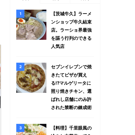
【茨城牛久】ラーメ
ンショップ牛久結束
店。ラーショ界最強
を謳う行列のできる
人気店
セブンイレブンで焼
きたてピザが買え
る!?マルゲリータに
照り焼きチキン、選
ばれし店舗にのみ許
された禁断の錬成術
【料理】千里眼風の