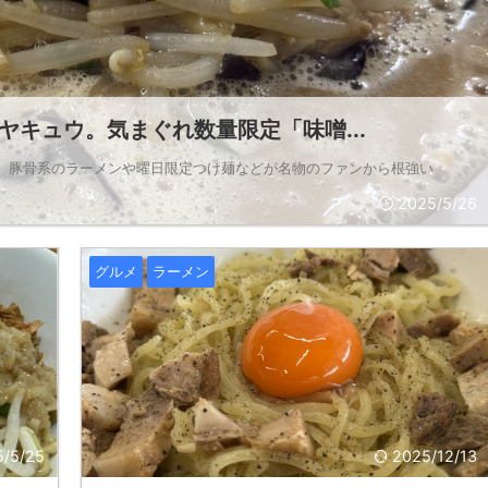
キュウ。気まぐれ数量限定「味噌...
。 豚骨系のラーメンや曜日限定つけ麺などが名物のファンから根強い
2025/5/26
グルメ
ラーメン
5/5/25
2025/12/13