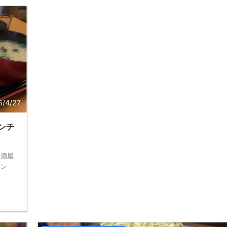
5/4/27
ンチ
居酒屋
ラン