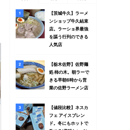
【茨城牛久】ラーメ
ンショップ牛久結束
店。ラーショ界最強
を謳う行列のできる
人気店
【栃木佐野】佐野麺
処 柿の木。朝ラーで
きる早朝6時から営
業の佐野ラーメン店
【値段比較】ネスカ
フェ アイスブレン
ド。冬にもホットで