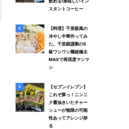
飲める!美味しいイン
スタントコーヒー
【料理】千里眼風の
冷やし中華作ってみ
た。千里眼謹製のS
級ワシワシ麺超極太
MAXで再現度マシマ
シ
【セブンイレブン】
これぞ豚っ！ニンニ
ク醤油きいたチャー
シューが無限の可能
性あってアレンジ捗
る