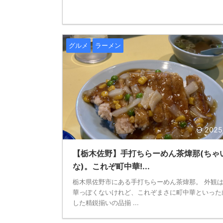
グルメ
ラーメン
2025
【栃木佐野】手打ちらーめん茶煒那(ちゃ
な)。これぞ町中華!...
栃木県佐野市にある手打ちらーめん茶煒那。 外観
華っぽくないけれど、これぞまさに町中華といった
した精鋭揃いの品揃 ...