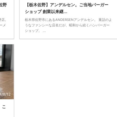
佐野
【栃木佐野】アンデルセン。ご当地バーガー
ショップ 創業以来継...
野店。
栃木県佐野市にあるANDERSENアンデルセン。 童話のよ
ーメ
うなファンシーな店名だが、昭和から続くハンバーガー
ショップ。 ...
4/8/12
。こ