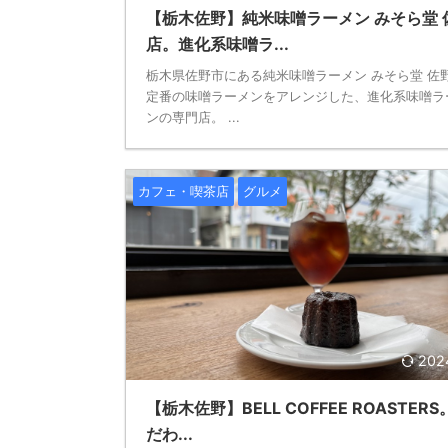
【栃木佐野】純米味噌ラーメン みそら堂 
店。進化系味噌ラ...
栃木県佐野市にある純米味噌ラーメン みそら堂 佐
定番の味噌ラーメンをアレンジした、進化系味噌ラ
ンの専門店。 ...
カフェ・喫茶店
グルメ
202
【栃木佐野】BELL COFFEE ROASTERS
だわ...