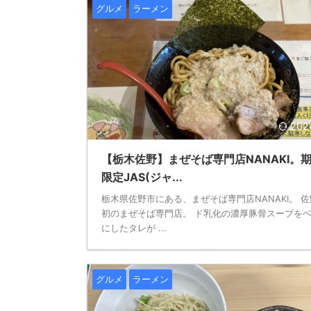
グルメ
ラーメン
202
【栃木佐野】まぜそば専門店NANAKI。
限定JAS(ジャ...
栃木県佐野市にある、まぜそば専門店NANAKI。 
初のまぜそば専門店。 ド乳化の濃厚豚骨スープを
にしたタレが ...
グルメ
ラーメン