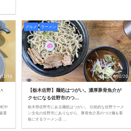
グルメ
ラーメン
/12/13
2024/10/20
い
【栃木佐野】麺処はつがい。濃厚豚骨魚介が
クセになる佐野市のつ...
は町中
栃木県佐野市にある麺処はつがい。 伝統的な佐野ラーメ
厳選
ン文化の佐野市にありながら、豚骨魚介系のつけ麺を看
板にするラーメン店 ...