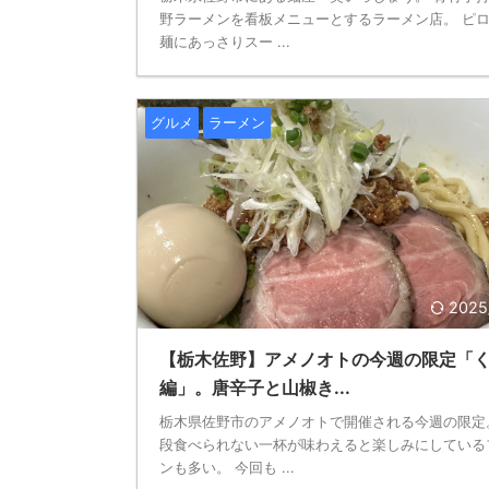
野ラーメンを看板メニューとするラーメン店。 ピ
麺にあっさりスー ...
グルメ
ラーメン
2025
【栃木佐野】アメノオトの今週の限定「
編」。唐辛子と山椒き...
栃木県佐野市のアメノオトで開催される今週の限定
段食べられない一杯が味わえると楽しみにしている
ンも多い。 今回も ...