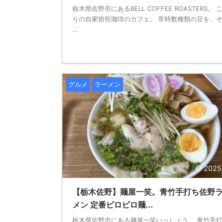
栃木県佐野市にあるBELL COFFEE ROASTERS。 
りの自家焙煎珈琲のカフェ。 常時数種類の豆を、
...
グルメ
ラーメン
2025
【栃木佐野】麺屋一笑。青竹手打ち佐野
メン 定番ピロピロ麺...
栃木県佐野市にある麺屋一笑いっしょう。 青竹手