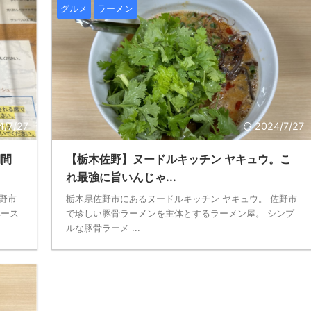
グルメ
ラーメン
4/7/27
2024/7/27
期間
【栃木佐野】ヌードルキッチン ヤキュウ。こ
れ最強に旨いんじゃ...
佐野市
栃木県佐野市にあるヌードルキッチン ヤキュウ。 佐野市
ベース
で珍しい豚骨ラーメンを主体とするラーメン屋。 シンプ
ルな豚骨ラーメ ...