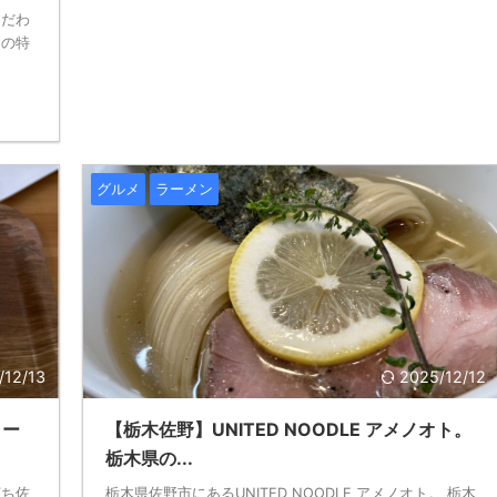
こだわ
その特
グルメ
ラーメン
/12/13
2025/12/12
ラー
【栃木佐野】UNITED NOODLE アメノオト。
栃木県の...
打ち佐
栃木県佐野市にあるUNITED NOODLE アメノオト。 栃木