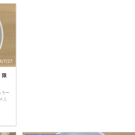
4/7/27
。限
ュラー
メニ