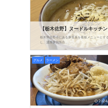
【栃木佐野】ヌードルキッチンヤ
栃木県佐野市にある豚骨系を看板メニューとす
し、濃厚豚鶏魚介 ...
グルメ
ラーメン
2024