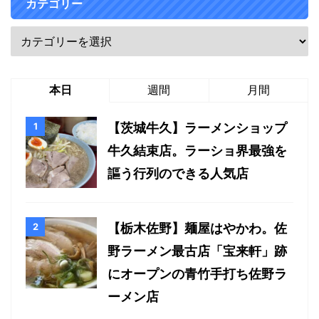
カテゴリー
本日
週間
月間
【茨城牛久】ラーメンショップ
牛久結束店。ラーショ界最強を
謳う行列のできる人気店
【栃木佐野】麺屋はやかわ。佐
野ラーメン最古店「宝来軒」跡
にオープンの青竹手打ち佐野ラ
ーメン店