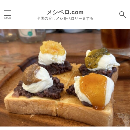
メシペロ.com
全国の旨しメシをペロリーヌする