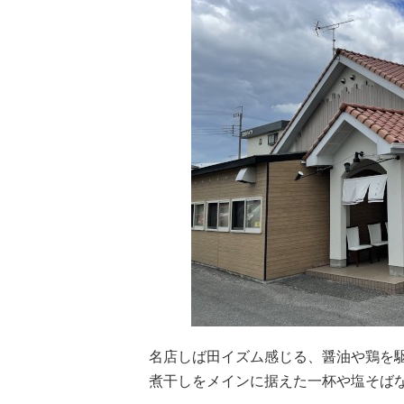
名店しば田イズム感じる、醤油や鶏を
煮干しをメインに据えた一杯や塩そば