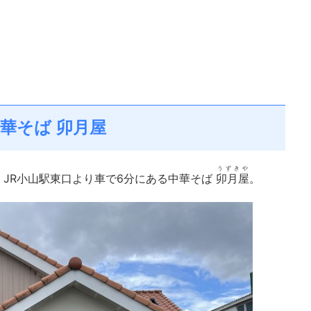
華そば 卯月屋
うずきや
JR小山駅東口より車で6分にある中華そば
卯月屋
。