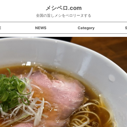
メシペロ.com
全国の旨しメシをペロリーヌする
E
NEWS
Category