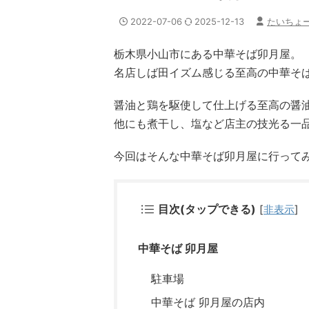
2022-07-06
2025-12-13
たいちょ
栃木県小山市にある中華そば卯月屋。
名店しば田イズム感じる至高の中華そ
醤油と鶏を駆使して仕上げる至高の醤
他にも煮干し、塩など店主の技光る一
今回はそんな中華そば卯月屋に行って
目次(タップできる)
[
非表示
]
中華そば 卯月屋
駐車場
中華そば 卯月屋の店内