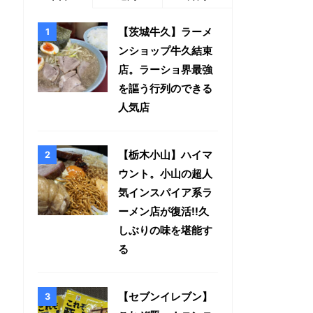
【茨城牛久】ラーメ
ンショップ牛久結束
店。ラーショ界最強
を謳う行列のできる
人気店
【栃木小山】ハイマ
ウント。小山の超人
気インスパイア系ラ
ーメン店が復活!!久
しぶりの味を堪能す
る
【セブンイレブン】