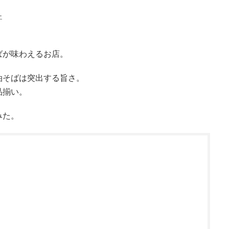
ー
ばが味わえるお店。
油そばは突出する旨さ。
品揃い。
みた。