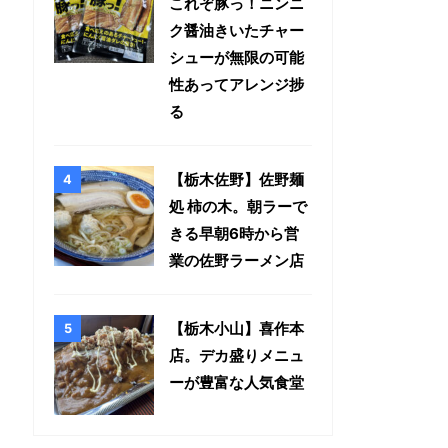
これぞ豚っ！ニンニ
ク醤油きいたチャー
シューが無限の可能
性あってアレンジ捗
る
【栃木佐野】佐野麺
処 柿の木。朝ラーで
きる早朝6時から営
業の佐野ラーメン店
【栃木小山】喜作本
店。デカ盛りメニュ
ーが豊富な人気食堂