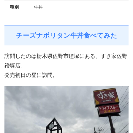
種別
牛丼
チーズナポリタン牛丼食べてみた
訪問したのは栃木県佐野市鐙塚にある、すき家佐野
鐙塚店。
発売初日の昼に訪問。