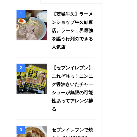
【茨城牛久】ラーメ
ンショップ牛久結束
店。ラーショ界最強
を謳う行列のできる
人気店
【セブンイレブン】
これぞ豚っ！ニンニ
ク醤油きいたチャー
シューが無限の可能
性あってアレンジ捗
る
セブンイレブンで焼