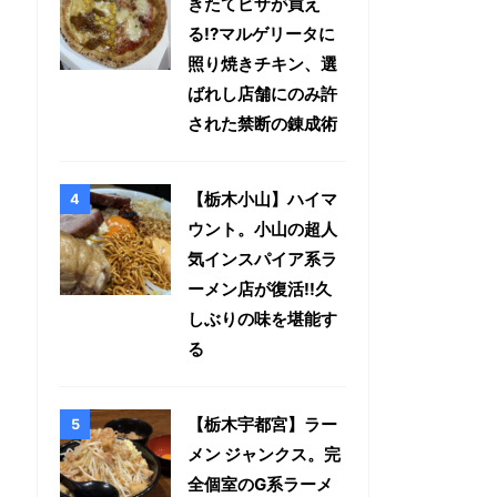
きたてピザが買え
る!?マルゲリータに
照り焼きチキン、選
ばれし店舗にのみ許
された禁断の錬成術
【栃木小山】ハイマ
ウント。小山の超人
気インスパイア系ラ
ーメン店が復活!!久
しぶりの味を堪能す
る
【栃木宇都宮】ラー
メン ジャンクス。完
全個室のG系ラーメ