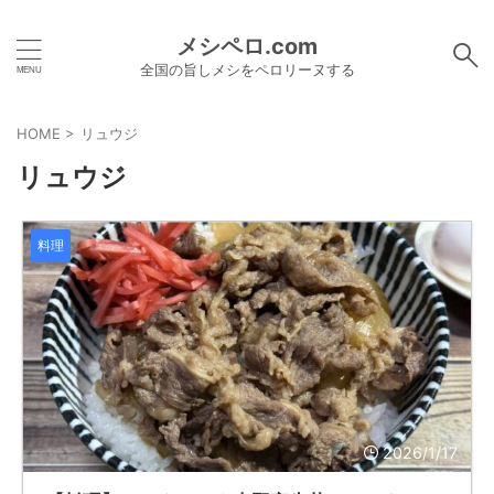
メシペロ.com
全国の旨しメシをペロリーヌする
HOME
>
リュウジ
リュウジ
料理
2026/1/17