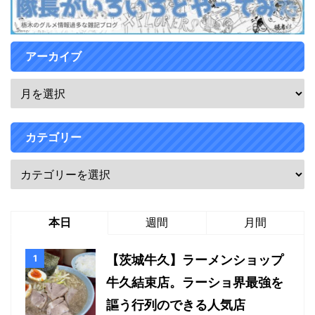
アーカイブ
カテゴリー
本日
週間
月間
【茨城牛久】ラーメンショップ
牛久結束店。ラーショ界最強を
謳う行列のできる人気店