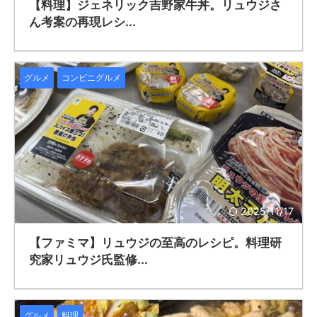
【料理】ジェネリック吉野家牛丼。リュウジさ
ん考案の再現レシ...
グルメ
コンビニグルメ
2025/11/17
【ファミマ】リュウジの至高のレシピ。料理研
究家リュウジ氏監修...
グルメ
料理