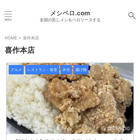
メシペロ.com
全国の旨しメシをペロリーヌする
HOME
>
喜作本店
喜作本店
グルメ
レストラン・食堂
弁当
揚げ物
2025/6/30