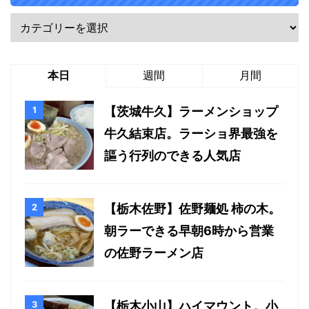
本日
週間
月間
【茨城牛久】ラーメンショップ
牛久結束店。ラーショ界最強を
謳う行列のできる人気店
【栃木佐野】佐野麺処 柿の木。
朝ラーできる早朝6時から営業
の佐野ラーメン店
【栃木小山】ハイマウント。小