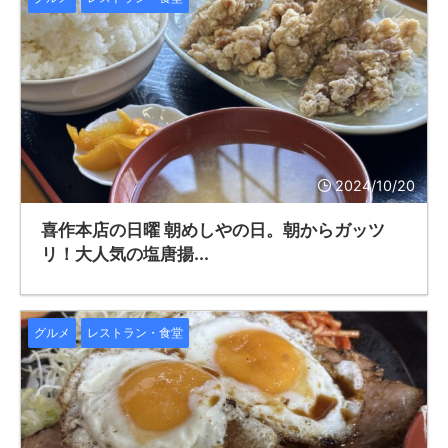
2024/10/20
喜作本店の日曜 朝めしやの日。朝からガッツ
リ！大人気の塩唐揚...
グルメ
レストラン・食堂