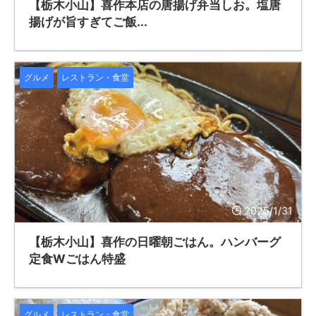
【栃木小山】喜作本店の唐揚げ弁当しお。塩唐
揚げが旨すぎてご飯...
グルメ
レストラン・食堂
2025/1/31
【栃木小山】喜作の日曜朝ごはん。ハンバーグ
定食Wごはん特盛
グルメ
レストラン・食堂