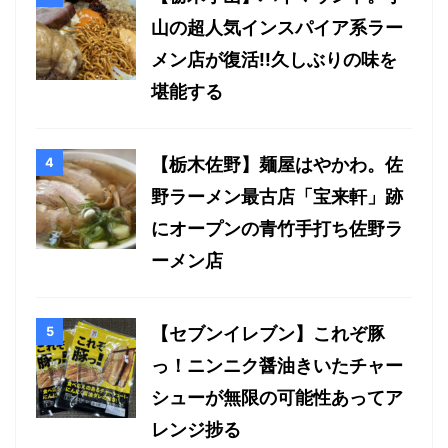
山の超人気インスパイア系ラー
メン店が復活!!久しぶりの味を
堪能する
【栃木佐野】麺屋はやかわ。佐
野ラーメン最古店「宝来軒」跡
にオープンの青竹手打ち佐野ラ
ーメン店
【セブンイレブン】これぞ豚
っ！ニンニク醤油きいたチャー
シューが無限の可能性あってア
レンジ捗る