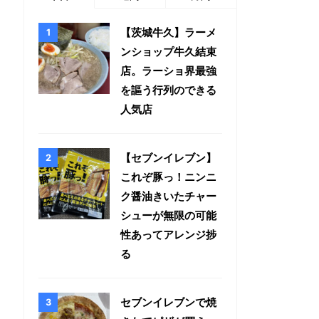
【茨城牛久】ラーメ
ンショップ牛久結束
店。ラーショ界最強
を謳う行列のできる
人気店
【セブンイレブン】
これぞ豚っ！ニンニ
ク醤油きいたチャー
シューが無限の可能
性あってアレンジ捗
る
セブンイレブンで焼