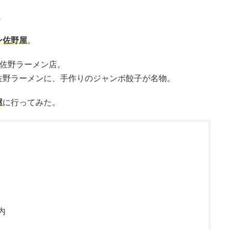
ー
ン佐野屋
。
る佐野ラーメン店。
佐野ラーメンに、手作りのジャンボ餃子が名物。
屋
に行ってみた。
内